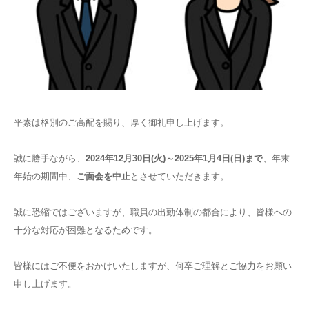
平素は格別のご高配を賜り、厚く御礼申し上げます。
誠に勝手ながら、
2024
年
12
月
30
日
(
火
)
～
2025
年
1
月
4
日
(
日
)
まで
、年末
年始の期間中、
ご面会を中止
とさせていただきます。
誠に恐縮ではございますが、職員の出勤体制の都合により、皆様への
十分な対応が困難となるためです。
皆様にはご不便をおかけいたしますが、何卒ご理解とご協力をお願い
申し上げます。