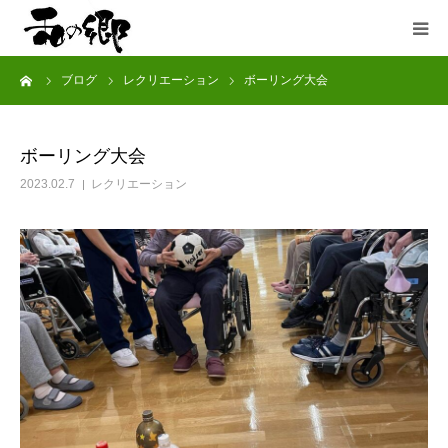
ーム
ブログ
レクリエーション
ボーリング大会
ホーム
お知らせ
ボーリング大会
2023.02.7
レクリエーション
和の郷について
入居案内
ブログ
お問い合わせ