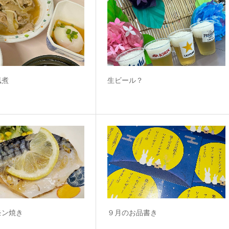
風煮
生ビール？
モン焼き
９月のお品書き