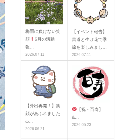
梅雨に負けない笑
【イベント報告】
顔
6月の活動
書道と生け花で季
報…
節を楽しみまし…
2026.07.11
2026.07.11
【外出再開！】笑
【祝・百寿】
顔があふれました
&…
ὠ…
2026.05.23
2026.06.21